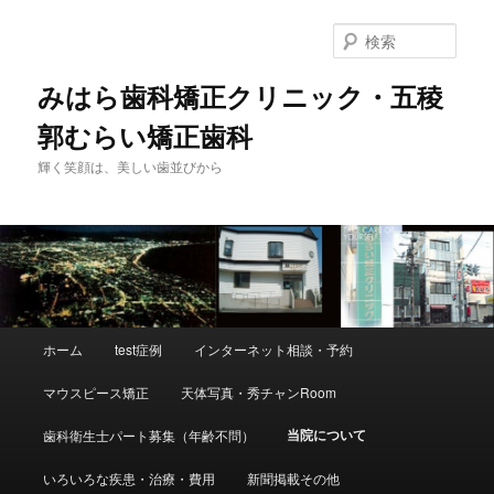
検
索
みはら歯科矯正クリニック・五稜
郭むらい矯正歯科
輝く笑顔は、美しい歯並びから
メ
ホーム
test症例
インターネット相談・予約
メ
イ
ン
マウスピース矯正
天体写真・秀チャンRoom
イ
メ
ニ
当院について
歯科衛生士パート募集（年齢不問）
ン
ュ
ー
いろいろな疾患・治療・費用
新聞掲載その他
コ