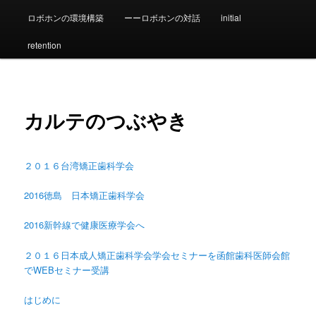
ロボホンの環境構築
ーーロボホンの対話
initial
ン
retention
テ
ン
カルテのつぶやき
ツ
へ
２０１６台湾矯正歯科学会
移
2016徳島 日本矯正歯科学会
動
2016新幹線で健康医療学会へ
２０１６日本成人矯正歯科学会学会セミナーを函館歯科医師会館
でWEBセミナー受講
はじめに