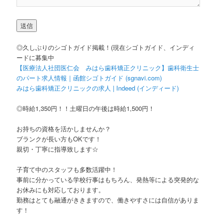
◎久しぶりのシゴトガイド掲載！(現在シゴトガイド、インディ
ードに募集中
【医療法人社団医仁会 みはら歯科矯正クリニック】歯科衛生士
のパート求人情報｜函館シゴトガイド (sgnavi.com)
みはら歯科矯正クリニックの求人 | Indeed (インディード)
◎時給1,350円！！土曜日の午後は時給1,500円！
お持ちの資格を活かしませんか？
ブランクが長い方もOKです！
親切・丁寧に指導致します☆
子育て中のスタッフも多数活躍中！
事前に分かっている学校行事はもちろん、発熱等による突発的な
お休みにも対応しております。
勤務はとても融通がききますので、働きやすさには自信がありま
す！