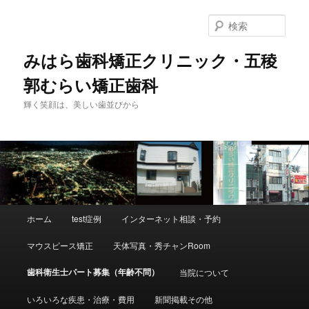
検
索
みはら歯科矯正クリニック・五稜
郭むらい矯正歯科
輝く笑顔は、美しい歯並びから
メ
ホーム
test症例
インターネット相談・予約
メ
イ
ン
マウスピース矯正
天体写真・秀チャンRoom
イ
メ
ニ
歯科衛生士パート募集（年齢不問）
当院について
ン
ュ
ー
いろいろな疾患・治療・費用
新聞掲載その他
コ