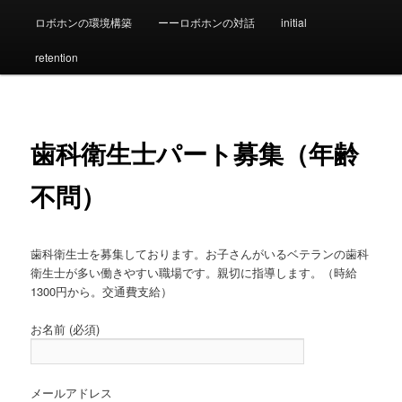
ロボホンの環境構築
ーーロボホンの対話
initial
ン
retention
テ
ン
歯科衛生士パート募集（年齢
ツ
不問）
へ
移
歯科衛生士を募集しております。お子さんがいるベテランの歯科
動
衛生士が多い働きやすい職場です。親切に指導します。（時給
1300円から。交通費支給）
お名前 (必須)
メールアドレス