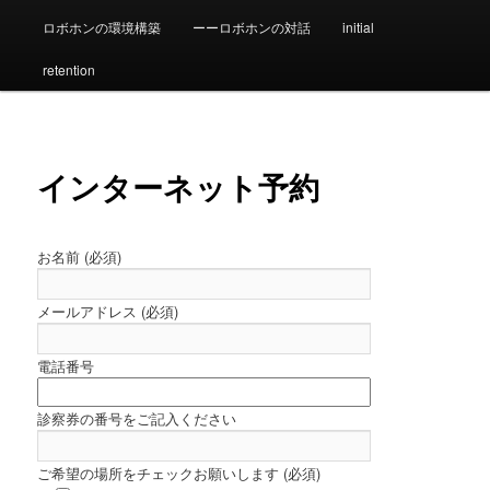
ロボホンの環境構築
ーーロボホンの対話
initial
ン
retention
テ
ン
インターネット予約
ツ
へ
お名前 (必須)
移
メールアドレス (必須)
動
電話番号
診察券の番号をご記入ください
ご希望の場所をチェックお願いします (必須)