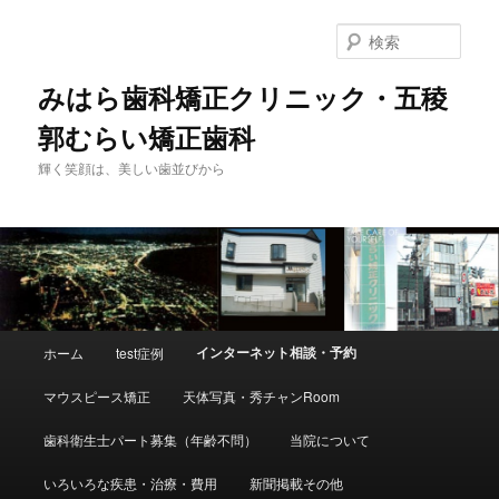
検
索
みはら歯科矯正クリニック・五稜
郭むらい矯正歯科
輝く笑顔は、美しい歯並びから
メ
インターネット相談・予約
ホーム
test症例
メ
イ
ン
マウスピース矯正
天体写真・秀チャンRoom
イ
メ
ニ
歯科衛生士パート募集（年齢不問）
当院について
ン
ュ
ー
いろいろな疾患・治療・費用
新聞掲載その他
コ