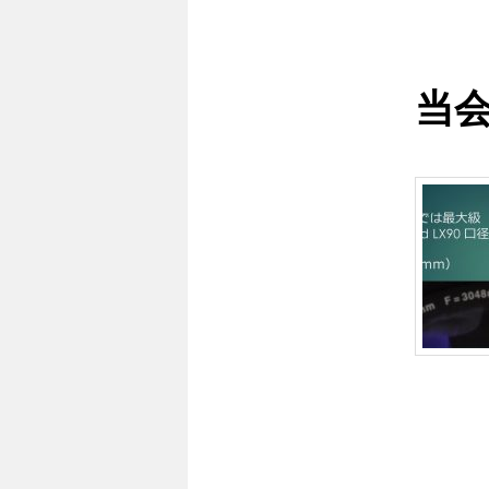
ン
ュ
ー
コ
当
ン
テ
ン
ツ
へ
移
動