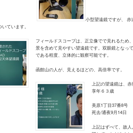
小型望遠鏡ですが、 赤
ついています。
フィールドスコープは、正立像でで見れるため
景を含めて見やすい望遠鏡です。双眼鏡となっ
である程度、立体的に観察可能です。
函館山の人が、見えるほどの、高倍率です。
上記の望遠鏡は、赤坂
享年６３歳
美原1丁目37番8号 
死去/通夜9月14日
上記はずべて、故人