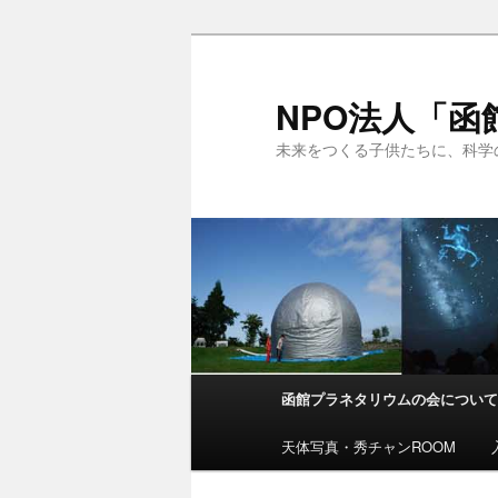
NPO法人「
未来をつくる子供たちに、科学
メ
函館プラネタリウムの会につい
メ
イ
ン
天体写真・秀チャンROOM
イ
メ
ニ