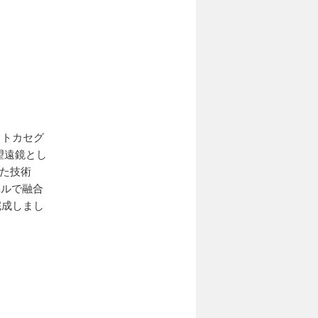
ットカセグ
望遠鏡とし
た技術
ベルで融合
完成しまし