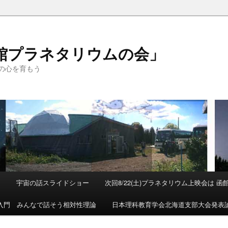
函館プラネタリウムの会」
の心を育もう
て
宇宙の話スライドショー
次回8/22(土)プラネタリウム上映会は 
入門 みんなで話そう相対性理論
日本理科教育学会北海道支部大会発表論