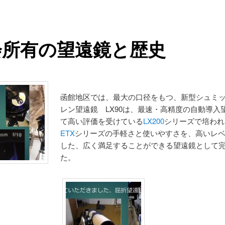
会所有の望遠鏡と歴史
函館地区では、最大の口径をもつ、新型シュミ
レン望遠鏡 LX90は、最速・高精度の自動導入
て高い評価を受けている
LX200
シリーズで培われ
ETX
シリーズの手軽さと使いやすさを、高いレ
した、広く満足することができる望遠鏡として
た。