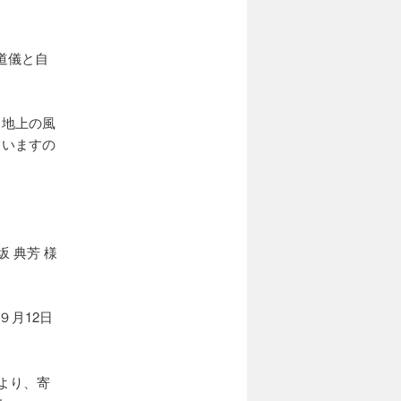
道儀と自
、地上の風
ていますの
 典芳 様
９月12日
より、寄