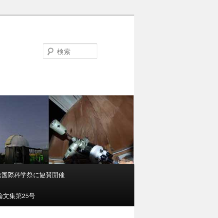
検
索
函館国際科学祭に協賛開催
文集第25号