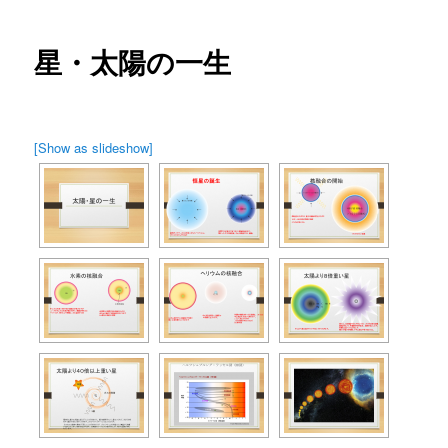
ン
星・太陽の一生
テ
ン
ツ
[Show as slideshow]
へ
移
動