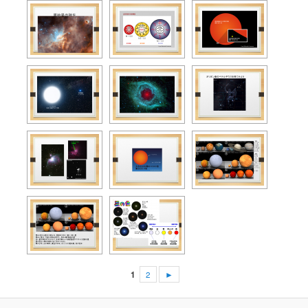
1
2
►