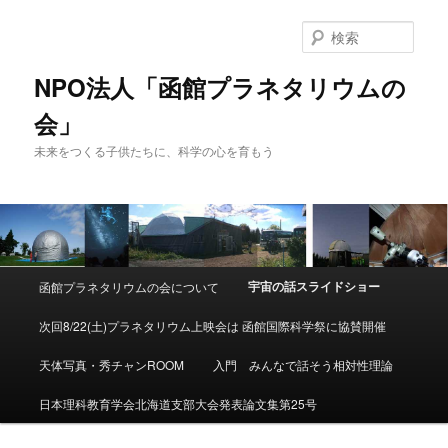
検
索
NPO法人「函館プラネタリウムの
会」
未来をつくる子供たちに、科学の心を育もう
メ
宇宙の話スライドショー
函館プラネタリウムの会について
メ
イ
ン
次回8/22(土)プラネタリウム上映会は 函館国際科学祭に協賛開催
イ
メ
ニ
天体写真・秀チャンROOM
入門 みんなで話そう相対性理論
ン
ュ
ー
日本理科教育学会北海道支部大会発表論文集第25号
コ