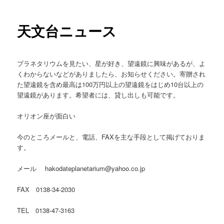
ン
天文台ニュース
テ
ン
プラネタリウムを見たい、星が好き、望遠鏡に興味があるが、よ
ツ
くわからないなどがありましたら、お知らせください。寄贈され
た望遠鏡を含め最高は100万円以上の望遠鏡をはじめ10台以上の
へ
望遠鏡があります。希望者には、貸し出しも可能です。
移
オリオン座が面白い
動
今のところメールと、電話、FAXを主な手段として掲げておりま
す。
メール hakodateplanetarium@yahoo.co.jp
FAX 0138-34-2030
TEL 0138-47-3163