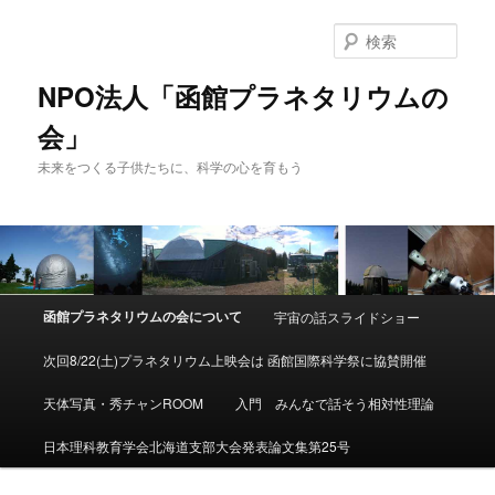
検
索
NPO法人「函館プラネタリウムの
会」
未来をつくる子供たちに、科学の心を育もう
メ
函館プラネタリウムの会について
宇宙の話スライドショー
メ
イ
ン
次回8/22(土)プラネタリウム上映会は 函館国際科学祭に協賛開催
イ
メ
ニ
天体写真・秀チャンROOM
入門 みんなで話そう相対性理論
ン
ュ
ー
日本理科教育学会北海道支部大会発表論文集第25号
コ