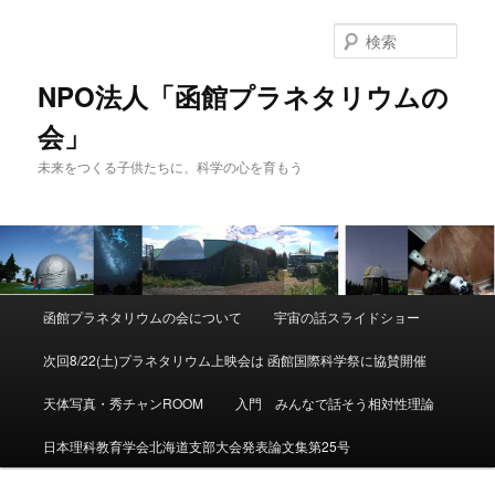
検
索
NPO法人「函館プラネタリウムの
会」
未来をつくる子供たちに、科学の心を育もう
メ
函館プラネタリウムの会について
宇宙の話スライドショー
メ
イ
ン
次回8/22(土)プラネタリウム上映会は 函館国際科学祭に協賛開催
イ
メ
ニ
天体写真・秀チャンROOM
入門 みんなで話そう相対性理論
ン
ュ
ー
日本理科教育学会北海道支部大会発表論文集第25号
コ