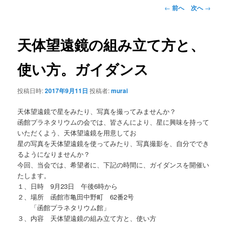
ン
投
←
前へ
次へ
→
稿
ナ
テ
ビ
天体望遠鏡の組み立て方と、
ゲ
ン
ー
使い方。ガイダンス
シ
ツ
ョ
投稿日時:
2017年9月11日
投稿者:
murai
ン
へ
天体望遠鏡で星をみたり、写真を撮ってみませんか？
移
函館プラネタリウムの会では、皆さんにより、星に興味を持って
いただくよう、天体望遠鏡を用意してお
動
星の写真を天体望遠鏡を使ってみたり、写真撮影を、自分ででき
るようになりませんか？
今回、当会では、希望者に、下記の時間に、ガイダンスを開催い
たします。
１、日時 9月23日 午後6時から
２、場所 函館市亀田中野町 62番2号
「函館プラネタリウム館」
３、内容 天体望遠鏡の組み立て方と、使い方