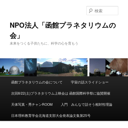
検
索
NPO法人「函館プラネタリウムの
会」
未来をつくる子供たちに、科学の心を育もう
メ
函館プラネタリウムの会について
宇宙の話スライドショー
メ
イ
ン
次回8/22(土)プラネタリウム上映会は 函館国際科学祭に協賛開催
イ
メ
ニ
天体写真・秀チャンROOM
入門 みんなで話そう相対性理論
ン
ュ
ー
日本理科教育学会北海道支部大会発表論文集第25号
コ