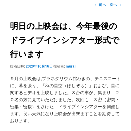
ン
投
←
前へ
次へ
→
稿
ナ
テ
ビ
明日の上映会は、今年最後の
ゲ
ン
ー
ドライブインシアター形式で
シ
ツ
ョ
行います
ン
へ
投稿日時:
2020年10月16日
投稿者:
murai
移
９月の上映会は,プラネタリウム館わきの、テニスコート
動
に、幕を張り、「秋の星空（ほしぞら）」および、星に
関するビデオを上映しました。８台の車が、集まり、２
０名の方に見ていただけました。次回も、３密（密閉・
密集・密接）をさけた、ドライブインシアターを開催し
ます。良い天気になり上映会が出来ますことを期待して
おります。