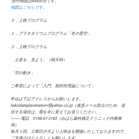
-受付開始は6時30分です。
地図はこちらです。
３，上映プログラム
１，プラネタリウムプログラム「冬の星空」
２，上映プログラム
土星を、見よう。（晴天時）
「空の動き」
ご希望によって「入門、相対性理論について」
申込は下記アドレスからお願いします。
hakodateplanetarium⑩yahoo.co.jp（迷惑メール防止のため、送
信する場合は、⑩を＠に変えてお送りください。
——–電話 0138-47-3163（みはら歯科矯正クリニック内事務
局）
毎月１回、土曜日夕方より上映会を開催いたしておりますので、
ご支援のほどよろしくお願いします。