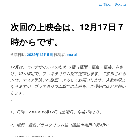
ン
投
←
前へ
次へ
→
稿
ナ
テ
ビ
次回の上映会は、12月17日７
ゲ
ン
ー
時からです。
シ
ツ
ョ
投稿日時:
2022年12月5日
投稿者:
murai
ン
へ
12月は、コロナウイルスのため,３密（密閉・密集・密接）をさ
移
け、10人限定で、プラネタリウム館で開催します。ご参加される
方は、マスク手洗いの徹底、よろしくお願いします。人数制限と
動
なりますが、プラネタリウム館での上映を、ご理解のほどお願い
します。
。
1、日時 2022年12月17日（土曜日）午後7時より。
2、場所 函館プラネタリウム館（函館市亀田中野町62