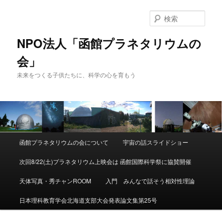
検
索
NPO法人「函館プラネタリウムの
会」
未来をつくる子供たちに、科学の心を育もう
メ
函館プラネタリウムの会について
宇宙の話スライドショー
メ
イ
ン
次回8/22(土)プラネタリウム上映会は 函館国際科学祭に協賛開催
イ
メ
ニ
天体写真・秀チャンROOM
入門 みんなで話そう相対性理論
ン
ュ
ー
日本理科教育学会北海道支部大会発表論文集第25号
コ