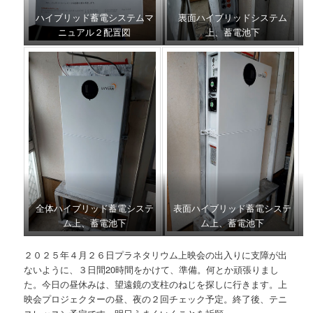
ハイブリッド蓄電システムマ
裏面ハイブリッドシステム
ニュアル２配置図
上、蓄電池下
全体ハイブリッド蓄電システ
表面ハイブリッド蓄電システ
ム上、蓄電池下
ム上、蓄電池下
２０２５年４月２６日プラネタリウム上映会の出入りに支障が出
ないように、３日間20時間をかけて、準備。何とか頑張りまし
た。今日の昼休みは、望遠鏡の支柱のねじを探しに行きます。上
映会プロジェクターの昼、夜の２回チェック予定。終了後、テニ