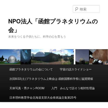
検
索
NPO法人「函館プラネタリウムの
会」
未来をつくる子供たちに、科学の心を育もう
メ
函館プラネタリウムの会について
宇宙の話スライドショー
メ
イ
ン
次回8/22(土)プラネタリウム上映会は 函館国際科学祭に協賛開催
イ
メ
ニ
天体写真・秀チャンROOM
入門 みんなで話そう相対性理論
ン
ュ
ー
日本理科教育学会北海道支部大会発表論文集第25号
コ