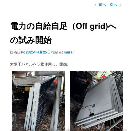
ン
投
←
前へ
次へ
→
稿
ナ
テ
ビ
電力の自給自足（Off grid)へ
ゲ
ン
ー
の試み開始
シ
ツ
ョ
投稿日時:
2025年4月25日
投稿者:
murai
ン
へ
太陽子パネルを５枚使用し、開始。
移
動