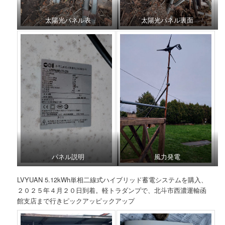
太陽光パネル表
太陽光パネル裏面
パネル説明
風力発電
LVYUAN 5.12kWh単相二線式ハイブリッド蓄電システムを購入、
２０２５年４月２０日到着。軽トラダンプで、北斗市西濃運輸函
館支店まで行きピックアッピックアップ