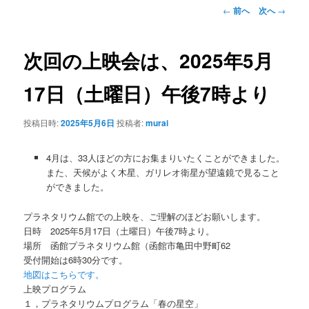
ン
投
←
前へ
次へ
→
稿
ナ
テ
ビ
次回の上映会は、2025年5月
ゲ
ン
ー
17日（土曜日）午後7時より
シ
ツ
ョ
投稿日時:
2025年5月6日
投稿者:
murai
ン
へ
移
4月は、33人ほどの方にお集まりいたくことができました。
また、天候がよく木星、ガリレオ衛星が望遠鏡で見ること
動
ができました。
プラネタリウム館での上映を、ご理解のほどお願いします。
日時 2025年5月17日（土曜日）午後7時より。
場所 函館プラネタリウム館（函館市亀田中野町62
受付開始は6時30分です。
地図はこちらです。
上映プログラム
１，プラネタリウムプログラム「春の星空」