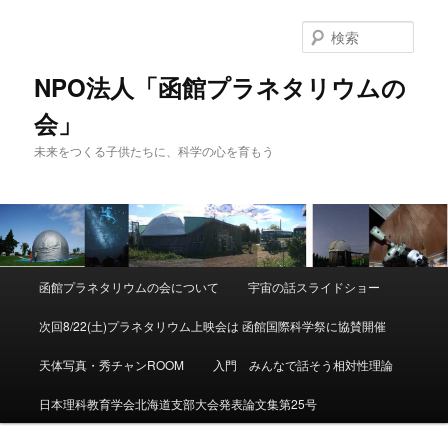
検
索
NPO法人「函館プラネタリウムの
会」
未来をつくる子供たちに、科学の心を育もう
メ
函館プラネタリウムの会について
宇宙の話スライドショー
メ
イ
ン
次回8/22(土)プラネタリウム上映会は 函館国際科学祭に協賛開催
イ
メ
ニ
天体写真・秀チャンROOM
入門 みんなで話そう相対性理論
ン
ュ
ー
日本理科教育学会北海道支部大会発表論文集第25号
コ