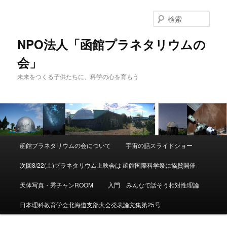
検
索
NPO法人「函館プラネタリウムの
会」
未来をつくる子供たちに、科学の心を育もう
メ
函館プラネタリウムの会について
宇宙の話スライドショー
メ
イ
ン
次回8/22(土)プラネタリウム上映会は 函館国際科学祭に協賛開催
イ
メ
ニ
天体写真・秀チャンROOM
入門 みんなで話そう相対性理論
ン
ュ
ー
日本理科教育学会北海道支部大会発表論文集第25号
コ