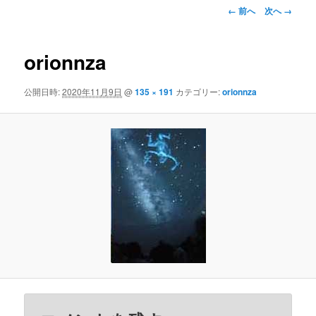
ン
画
← 前へ
次へ →
像
ナ
テ
ビ
orionnza
ゲ
ン
ー
公開日時:
2020年11月9日
@
135 × 191
カテゴリー:
orionnza
シ
ツ
ョ
ン
へ
移
動