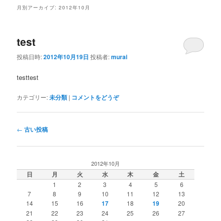
ン
テ
月別アーカイブ:
2012年10月
テ
ン
test
ン
ツ
投稿日時:
2012年10月19日
投稿者:
murai
ツ
へ
testtest
へ
移
カテゴリー:
未分類
|
コメントをどうぞ
移
動
投
←
古い投稿
動
稿
ナ
ビ
2012年10月
ゲ
日
月
火
水
木
金
土
ー
1
2
3
4
5
6
シ
7
8
9
10
11
12
13
ョ
14
15
16
17
18
19
20
ン
21
22
23
24
25
26
27