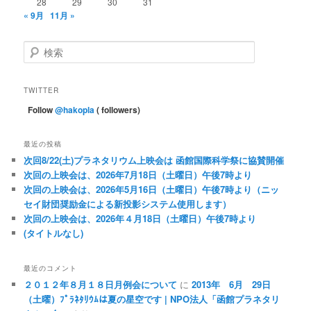
28
29
30
31
« 9月
11月 »
検
索
TWITTER
Follow
@hakopla
( followers)
最近の投稿
次回8/22(土)プラネタリウム上映会は 函館国際科学祭に協賛開催
次回の上映会は、2026年7月18日（土曜日）午後7時より
次回の上映会は、2026年5月16日（土曜日）午後7時より（ニッ
セイ財団奨励金による新投影システム使用します）
次回の上映会は、2026年４月18日（土曜日）午後7時より
(タイトルなし)
最近のコメント
２０１２年８月１８日月例会について
に
2013年 6月 29日
（土曜）ﾌﾟﾗﾈﾀﾘｳﾑは夏の星空です | NPO法人「函館プラネタリ