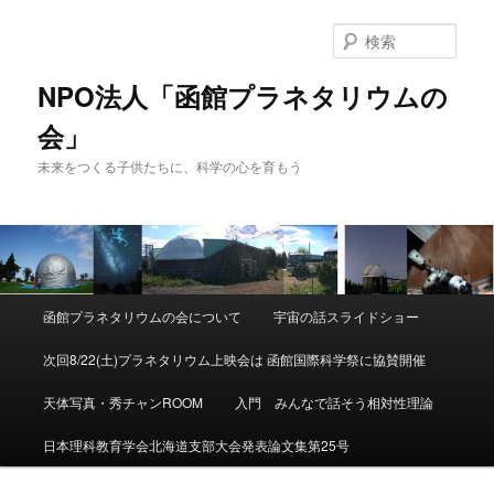
検
索
NPO法人「函館プラネタリウムの
会」
未来をつくる子供たちに、科学の心を育もう
メ
函館プラネタリウムの会について
宇宙の話スライドショー
メ
サ
イ
ン
次回8/22(土)プラネタリウム上映会は 函館国際科学祭に協賛開催
イ
ブ
メ
ニ
天体写真・秀チャンROOM
入門 みんなで話そう相対性理論
ン
コ
ュ
ー
日本理科教育学会北海道支部大会発表論文集第25号
コ
ン