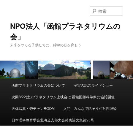
検
索
NPO法人「函館プラネタリウムの
会」
未来をつくる子供たちに、科学の心を育もう
メ
函館プラネタリウムの会について
宇宙の話スライドショー
メ
サ
イ
ン
次回8/22(土)プラネタリウム上映会は 函館国際科学祭に協賛開催
イ
ブ
メ
ニ
天体写真・秀チャンROOM
入門 みんなで話そう相対性理論
ン
コ
ュ
ー
日本理科教育学会北海道支部大会発表論文集第25号
コ
ン