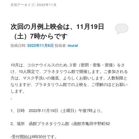
ン
テ
月別アーカイブ:
2022年11月
テ
ン
次回の月例上映会は、11月19日
ン
ツ
（土）7時からです
ツ
へ
投稿日時:
2022年11月8日
投稿者:
murai
へ
移
10月は、コロナウイルスのため,３密（密閉・密集・密接）をさ
移
動
け、10人限定で、プラネタリウム館で開催します。ご参加される
方は、マスク手洗いの徹底、よろしくお願いします。人数制限と
動
なりますが、プラネタリウム館での上映を、ご理解のほどお願い
します。
。
1、日時 2022年11月19日（土曜日）午後7時より。
2、場所 函館プラネタリウム館（函館市亀田中野町62
-受付開始は6時30分です。