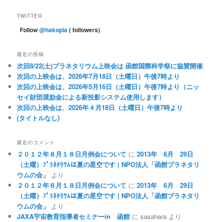
TWITTER
Follow
@hakopla
( followers)
最近の投稿
次回8/22(土)プラネタリウム上映会は 函館国際科学祭に協賛開催
次回の上映会は、2026年7月18日（土曜日）午後7時より
次回の上映会は、2026年5月16日（土曜日）午後7時より（ニッ
セイ財団奨励金による新投影システム使用します）
次回の上映会は、2026年４月18日（土曜日）午後7時より
(タイトルなし)
最近のコメント
２０１２年８月１８日月例会について
に
2013年 6月 29日
（土曜）ﾌﾟﾗﾈﾀﾘｳﾑは夏の星空です | NPO法人「函館プラネタリ
ウムの会」
より
２０１２年８月１８日月例会について
に
2013年 6月 29日
（土曜）ﾌﾟﾗﾈﾀﾘｳﾑは夏の星空です | NPO法人「函館プラネタリ
ウムの会」
より
JAXA宇宙教育指導者セミナーin 函館
に
sasahara
より