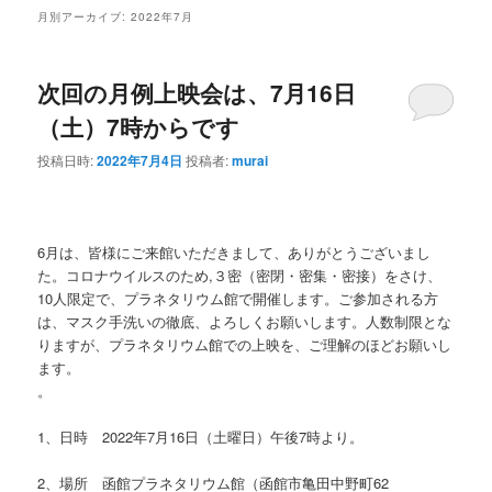
ン
テ
月別アーカイブ:
2022年7月
テ
ン
次回の月例上映会は、7月16日
ン
ツ
（土）7時からです
ツ
へ
投稿日時:
2022年7月4日
投稿者:
murai
へ
移
移
動
6月は、皆様にご来館いただきまして、ありがとうございまし
た。コロナウイルスのため,３密（密閉・密集・密接）をさけ、
動
10人限定で、プラネタリウム館で開催します。ご参加される方
は、マスク手洗いの徹底、よろしくお願いします。人数制限とな
りますが、プラネタリウム館での上映を、ご理解のほどお願いし
ます。
。
1、日時 2022年7月16日（土曜日）午後7時より。
2、場所 函館プラネタリウム館（函館市亀田中野町62