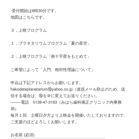
-受付開始は6時30分です。
地図はこちらです。
３，上映プログラム
１，プラネタリウムプログラム「夏の星空」
２，上映プログラム「南十字星をもとめて」
ご希望によって「入門、相対性理論について」
申込は下記アドレスからお願いします。
hakodateplanetarium⑩yahoo.co.jp（迷惑メール防止のため、送
信する場合は、⑩を＠に変えてお送りください。
——–電話 0138-47-3163（みはら歯科矯正クリニック内事務
局）
毎月１回、土曜日夕方より上映会を開催いたしておりますので、
ご支援のほどよろしくお願いします。
お名前 (必須)