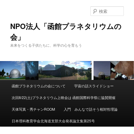
検
索
NPO法人「函館プラネタリウムの
会」
未来をつくる子供たちに、科学の心を育もう
メ
函館プラネタリウムの会について
宇宙の話スライドショー
メ
サ
イ
ン
次回8/22(土)プラネタリウム上映会は 函館国際科学祭に協賛開催
イ
ブ
メ
ニ
天体写真・秀チャンROOM
入門 みんなで話そう相対性理論
ン
コ
ュ
ー
日本理科教育学会北海道支部大会発表論文集第25号
コ
ン