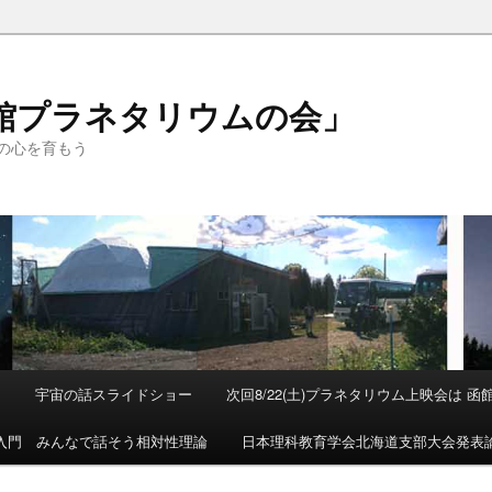
函館プラネタリウムの会」
の心を育もう
て
宇宙の話スライドショー
次回8/22(土)プラネタリウム上映会は 
入門 みんなで話そう相対性理論
日本理科教育学会北海道支部大会発表論