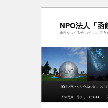
NPO法人「
未来をつくる子供たちに、科学
メ
函館プラネタリウムの会につい
メ
サ
イ
ン
天体写真・秀チャンROOM
イ
ブ
メ
ニ