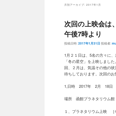
ン
コ
ュ
月別アーカイブ:
2017年1月
ー
コ
ン
次回の上映会は、
ン
テ
午後7時より
テ
ン
投稿日時:
2017年1月31日
投稿者:
mu
ン
ツ
1月２１日は、5名の方々に
「冬の星空」を上映しました
ツ
へ
回、２月は、気温その他の状
待ちしております。次回のお
へ
移
1,日時 2017年 2月 18
日
移
動
場所 函館プラネタリウム館
動
１、プラネタリウム上映 ［