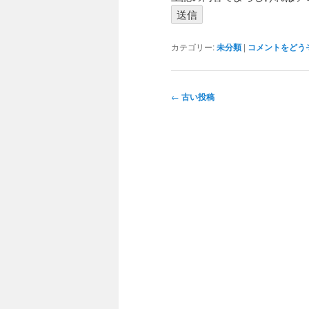
カテゴリー:
未分類
|
コメントをどう
投
←
古い投稿
稿
ナ
ビ
ゲ
ー
シ
ョ
ン