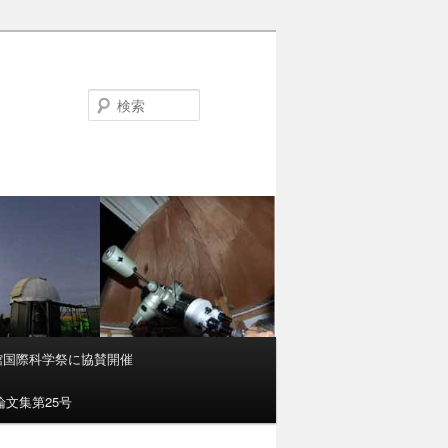
検
索
函館国際科学祭に協賛開催
文集第25号