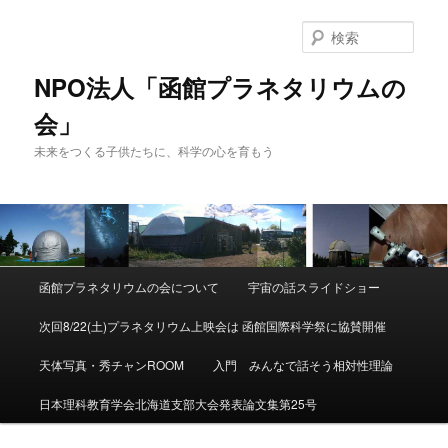
検
索
NPO法人「函館プラネタリウムの
会」
未来をつくる子供たちに、科学の心を育もう
メ
函館プラネタリウムの会について
宇宙の話スライドショー
メ
サ
イ
ン
次回8/22(土)プラネタリウム上映会は 函館国際科学祭に協賛開催
イ
ブ
メ
ニ
天体写真・秀チャンROOM
入門 みんなで話そう相対性理論
ン
コ
ュ
ー
日本理科教育学会北海道支部大会発表論文集第25号
コ
ン