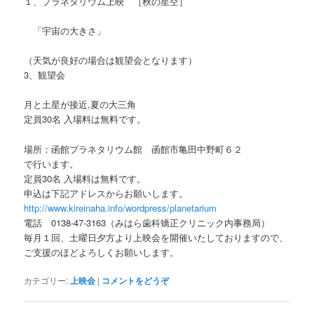
１、プラネタリウム上映 ［秋の星空］
「宇宙の大きさ」
（天気が良好の場合は観望会となります）
3、観望会
月と土星が接近,夏の大三角
定員30名 入場料は無料です。
場所：函館プラネタリウム館 函館市亀田中野町６２
で行います。
定員30名 入場料は無料です。
申込は下記アドレスからお願いします。
http://www.kireinaha.info/wordpress/planetarium
電話 0138-47-3163（みはら歯科矯正クリニック内事務局）
毎月１回、土曜日夕方より上映会を開催いたしておりますので、
ご支援のほどよろしくお願いします。
カテゴリー:
上映会
|
コメントをどうぞ