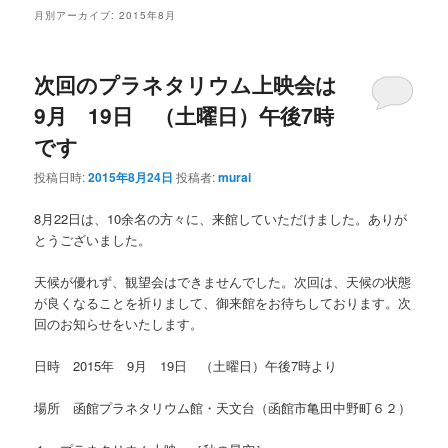
ン
テ
月別アーカイブ:
2015年8月
テ
ン
次回のプラネタリウム上映会は
ン
ツ
9月 19日 （土曜日）午後7時
です
ツ
へ
投稿日時:
2015年8月24日
投稿者:
murai
へ
移
8月22日は、10余名の方々に、来館していただけました。ありが
移
動
とうございました。
動
天候が優れず、観望会はできませんでした。次回は、天候の状態
が良くなることを祈りまして、御来館をお待ちしております。次
回のお知らせをいたします。
日時 2015年 9月 19日 （土曜日）午後7時より
場所 函館プラネタリウム館・天文台（函館市亀田中野町６２）