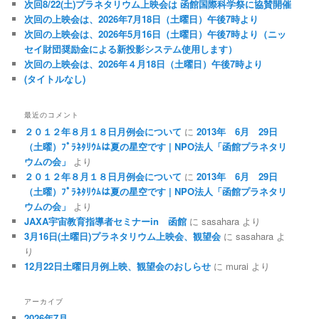
次回8/22(土)プラネタリウム上映会は 函館国際科学祭に協賛開催
次回の上映会は、2026年7月18日（土曜日）午後7時より
次回の上映会は、2026年5月16日（土曜日）午後7時より（ニッ
セイ財団奨励金による新投影システム使用します）
次回の上映会は、2026年４月18日（土曜日）午後7時より
(タイトルなし)
最近のコメント
２０１２年８月１８日月例会について
に
2013年 6月 29日
（土曜）ﾌﾟﾗﾈﾀﾘｳﾑは夏の星空です | NPO法人「函館プラネタリ
ウムの会」
より
２０１２年８月１８日月例会について
に
2013年 6月 29日
（土曜）ﾌﾟﾗﾈﾀﾘｳﾑは夏の星空です | NPO法人「函館プラネタリ
ウムの会」
より
JAXA宇宙教育指導者セミナーin 函館
に
sasahara
より
3月16日(土曜日)プラネタリウム上映会、観望会
に
sasahara
よ
り
12月22日土曜日月例上映、観望会のおしらせ
に
murai
より
アーカイブ
2026年7月