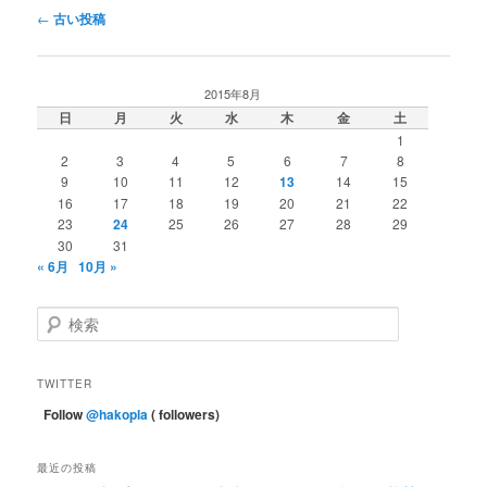
投
←
古い投稿
稿
ナ
ビ
2015年8月
ゲ
日
月
火
水
木
金
土
ー
1
シ
2
3
4
5
6
7
8
ョ
9
10
11
12
13
14
15
ン
16
17
18
19
20
21
22
23
24
25
26
27
28
29
30
31
« 6月
10月 »
検
索
TWITTER
Follow
@hakopla
( followers)
最近の投稿