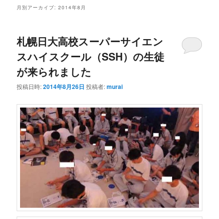
ン
テ
月別アーカイブ:
2014年8月
テ
ン
札幌日大高校スーパーサイエン
ン
ツ
スハイスクール（SSH）の生徒
が来られました
ツ
へ
投稿日時:
2014年8月26日
投稿者:
murai
へ
移
移
動
動