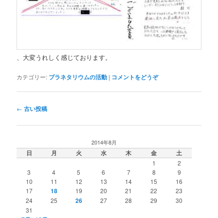
、大変うれしく感じております。
カテゴリー:
プラネタリウムの活動
|
コメントをどうぞ
投
←
古い投稿
稿
ナ
ビ
2014年8月
ゲ
日
月
火
水
木
金
土
ー
1
2
シ
3
4
5
6
7
8
9
ョ
10
11
12
13
14
15
16
ン
17
18
19
20
21
22
23
24
25
26
27
28
29
30
31