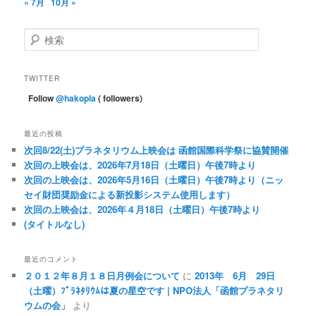
« 7月
10月 »
検
索
TWITTER
Follow
@hakopla
( followers)
最近の投稿
次回8/22(土)プラネタリウム上映会は 函館国際科学祭に協賛開催
次回の上映会は、2026年7月18日（土曜日）午後7時より
次回の上映会は、2026年5月16日（土曜日）午後7時より（ニッ
セイ財団奨励金による新投影システム使用します）
次回の上映会は、2026年４月18日（土曜日）午後7時より
(タイトルなし)
最近のコメント
２０１２年８月１８日月例会について
に
2013年 6月 29日
（土曜）ﾌﾟﾗﾈﾀﾘｳﾑは夏の星空です | NPO法人「函館プラネタリ
ウムの会」
より