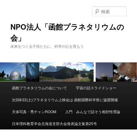
検
索
NPO法人「函館プラネタリウムの
会」
未来をつくる子供たちに、科学の心を育もう
メ
函館プラネタリウムの会について
宇宙の話スライドショー
メ
サ
イ
ン
次回8/22(土)プラネタリウム上映会は 函館国際科学祭に協賛開催
イ
ブ
メ
ニ
天体写真・秀チャンROOM
入門 みんなで話そう相対性理論
ン
コ
ュ
ー
日本理科教育学会北海道支部大会発表論文集第25号
コ
ン