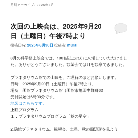
ン
テ
月別アーカイブ:
2025年8月
テ
ン
次回の上映会は、2025年9月20
ン
ツ
日（土曜日）午後7時より
ツ
へ
投稿日時:
2025年8月30日
投稿者:
murai
へ
移
8月の科学祭上映会では、100名以上の方に来場していただけまし
た。ありがとうございました。観望会では月を観察できました。
移
動
プラネタリウム館での上映を、ご理解のほどお願いします。
動
日時 2025年9月20日（土曜日）午後7時より。
場所 函館プラネタリウム館（函館市亀田中野町62
受付開始は6時30分です。
地図はこちらです。
上映プログラム
１，プラネタリウムプログラム「秋の星空」
2.函館プラネタリウム、観望会、土星、秋の四辺形を見よう