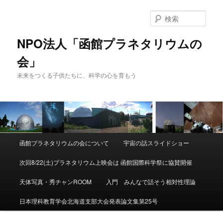
検
索
NPO法人「函館プラネタリウムの
会」
未来をつくる子供たちに、科学の心を育もう
メ
函館プラネタリウムの会について
宇宙の話スライドショー
メ
サ
イ
ン
次回8/22(土)プラネタリウム上映会は 函館国際科学祭に協賛開催
イ
ブ
メ
ニ
天体写真・秀チャンROOM
入門 みんなで話そう相対性理論
ン
コ
ュ
ー
日本理科教育学会北海道支部大会発表論文集第25号
コ
ン