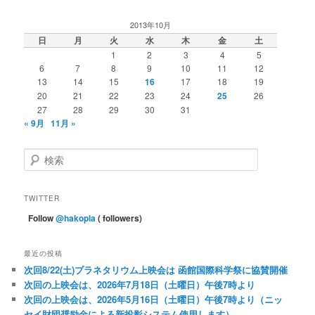
ナ
ビ
2013年10月
ゲ
日
月
火
水
木
金
土
ー
1
2
3
4
5
シ
6
7
8
9
10
11
12
ョ
13
14
15
16
17
18
19
ン
20
21
22
23
24
25
26
27
28
29
30
31
« 9月
11月 »
検
索
TWITTER
Follow
@hakopla
( followers)
最近の投稿
次回8/22(土)プラネタリウム上映会は 函館国際科学祭に協賛開催
次回の上映会は、2026年7月18日（土曜日）午後7時より
次回の上映会は、2026年5月16日（土曜日）午後7時より（ニッ
セイ財団奨励金による新投影システム使用します）