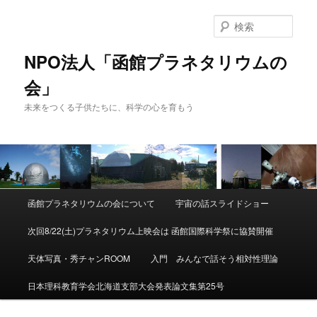
検
索
NPO法人「函館プラネタリウムの
会」
未来をつくる子供たちに、科学の心を育もう
メ
函館プラネタリウムの会について
宇宙の話スライドショー
メ
サ
イ
ン
次回8/22(土)プラネタリウム上映会は 函館国際科学祭に協賛開催
イ
ブ
メ
ニ
天体写真・秀チャンROOM
入門 みんなで話そう相対性理論
ン
コ
ュ
ー
日本理科教育学会北海道支部大会発表論文集第25号
コ
ン