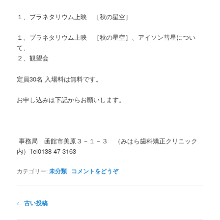
１、プラネタリウム上映 ［秋の星空］
１、プラネタリウム上映 ［秋の星空］、アイソン彗星につい
て、
２、観望会
定員30名 入場料は無料です。
お申し込みは下記からお願いします。
事務局 函館市美原３－１－３ （みはら歯科矯正クリニック
内）Tel0138-47-3163
カテゴリー:
未分類
|
コメントをどうぞ
投
←
古い投稿
稿