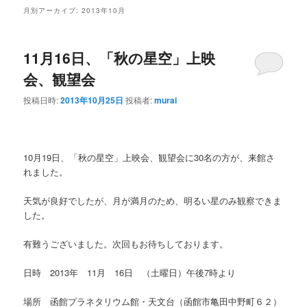
ン
テ
月別アーカイブ:
2013年10月
テ
ン
11月16日、「秋の星空」上映
ン
ツ
会、観望会
ツ
へ
投稿日時:
2013年10月25日
投稿者:
murai
へ
移
移
動
10月19日、「秋の星空」上映会、観望会に30名の方が、来館さ
れました。
動
天気が良好でしたが、月が満月のため、明るい星のみ観察できま
した。
有難うございました。次回もお待ちしております。
日時 2013年 11月 16日 （土曜日）午後7時より
場所 函館プラネタリウム館・天文台（函館市亀田中野町６２）