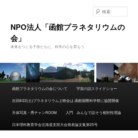
検
索
NPO法人「函館プラネタリウムの
会」
未来をつくる子供たちに、科学の心を育もう
メ
函館プラネタリウムの会について
宇宙の話スライドショー
メ
サ
イ
ン
次回8/22(土)プラネタリウム上映会は 函館国際科学祭に協賛開催
イ
ブ
メ
ニ
天体写真・秀チャンROOM
入門 みんなで話そう相対性理論
ン
コ
ュ
ー
日本理科教育学会北海道支部大会発表論文集第25号
コ
ン