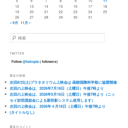
5
6
7
8
9
10
11
12
13
14
15
16
17
18
19
20
21
22
23
24
25
26
27
28
29
30
31
« 9月
11月 »
検
索
TWITTER
Follow
@hakopla
( followers)
最近の投稿
次回8/22(土)プラネタリウム上映会は 函館国際科学祭に協賛開催
次回の上映会は、2026年7月18日（土曜日）午後7時より
次回の上映会は、2026年5月16日（土曜日）午後7時より（ニッ
セイ財団奨励金による新投影システム使用します）
次回の上映会は、2026年４月18日（土曜日）午後7時より
(タイトルなし)
最近のコメント