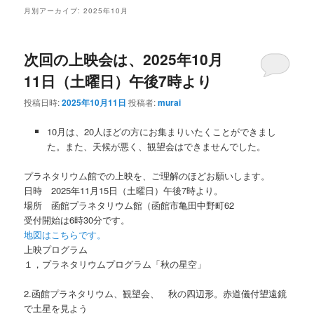
ン
テ
月別アーカイブ:
2025年10月
テ
ン
次回の上映会は、2025年10月
ン
ツ
11日（土曜日）午後7時より
ツ
へ
投稿日時:
2025年10月11日
投稿者:
murai
へ
移
10月は、20人ほどの方にお集まりいたくことができまし
た。また、天候が悪く、観望会はできませんでした。
移
動
プラネタリウム館での上映を、ご理解のほどお願いします。
動
日時 2025年11月15日（土曜日）午後7時より。
場所 函館プラネタリウム館（函館市亀田中野町62
受付開始は6時30分です。
地図はこちらです。
上映プログラム
１，プラネタリウムプログラム「秋の星空」
2.函館プラネタリウム、観望会、 秋の四辺形。赤道儀付望遠鏡
で土星を見よう