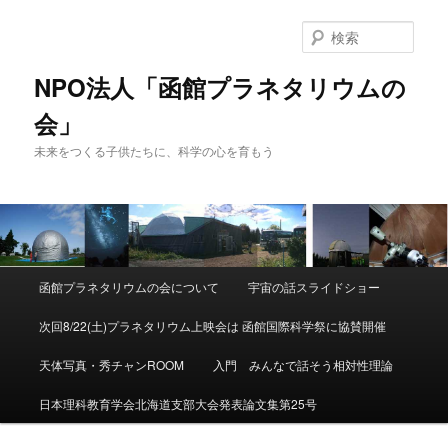
検
索
NPO法人「函館プラネタリウムの
会」
未来をつくる子供たちに、科学の心を育もう
メ
函館プラネタリウムの会について
宇宙の話スライドショー
メ
サ
イ
ン
次回8/22(土)プラネタリウム上映会は 函館国際科学祭に協賛開催
イ
ブ
メ
ニ
天体写真・秀チャンROOM
入門 みんなで話そう相対性理論
ン
コ
ュ
ー
日本理科教育学会北海道支部大会発表論文集第25号
コ
ン