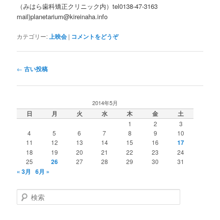
（みはら歯科矯正クリニック内）tel0138-47-3163
mail)planetarium@kireinaha.info
カテゴリー:
上映会
|
コメントをどうぞ
投
←
古い投稿
稿
ナ
ビ
2014年5月
ゲ
日
月
火
水
木
金
土
ー
1
2
3
シ
4
5
6
7
8
9
10
ョ
11
12
13
14
15
16
17
ン
18
19
20
21
22
23
24
25
26
27
28
29
30
31
« 3月
6月 »
検
索