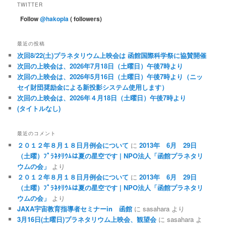
TWITTER
Follow
@hakopla
( followers)
最近の投稿
次回8/22(土)プラネタリウム上映会は 函館国際科学祭に協賛開催
次回の上映会は、2026年7月18日（土曜日）午後7時より
次回の上映会は、2026年5月16日（土曜日）午後7時より（ニッ
セイ財団奨励金による新投影システム使用します）
次回の上映会は、2026年４月18日（土曜日）午後7時より
(タイトルなし)
最近のコメント
２０１２年８月１８日月例会について
に
2013年 6月 29日
（土曜）ﾌﾟﾗﾈﾀﾘｳﾑは夏の星空です | NPO法人「函館プラネタリ
ウムの会」
より
２０１２年８月１８日月例会について
に
2013年 6月 29日
（土曜）ﾌﾟﾗﾈﾀﾘｳﾑは夏の星空です | NPO法人「函館プラネタリ
ウムの会」
より
JAXA宇宙教育指導者セミナーin 函館
に
sasahara
より
3月16日(土曜日)プラネタリウム上映会、観望会
に
sasahara
よ