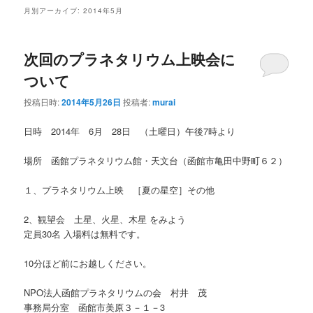
ン
テ
月別アーカイブ:
2014年5月
テ
ン
次回のプラネタリウム上映会に
ン
ツ
ついて
ツ
へ
投稿日時:
2014年5月26日
投稿者:
murai
へ
移
日時 2014年 6月 28日 （土曜日）午後7時より
移
動
場所 函館プラネタリウム館・天文台（函館市亀田中野町６２）
動
１、プラネタリウム上映 ［夏の星空］その他
2、観望会 土星、火星、木星 をみよう
定員30名 入場料は無料です。
10分ほど前にお越しください。
NPO法人函館プラネタリウムの会 村井 茂
事務局分室 函館市美原３－１－3