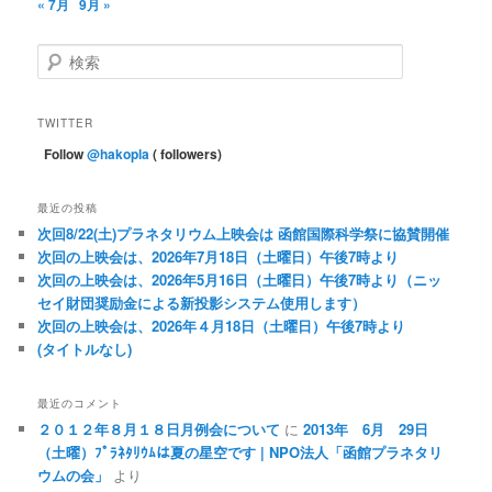
« 7月
9月 »
検
索
TWITTER
Follow
@hakopla
( followers)
最近の投稿
次回8/22(土)プラネタリウム上映会は 函館国際科学祭に協賛開催
次回の上映会は、2026年7月18日（土曜日）午後7時より
次回の上映会は、2026年5月16日（土曜日）午後7時より（ニッ
セイ財団奨励金による新投影システム使用します）
次回の上映会は、2026年４月18日（土曜日）午後7時より
(タイトルなし)
最近のコメント
２０１２年８月１８日月例会について
に
2013年 6月 29日
（土曜）ﾌﾟﾗﾈﾀﾘｳﾑは夏の星空です | NPO法人「函館プラネタリ
ウムの会」
より