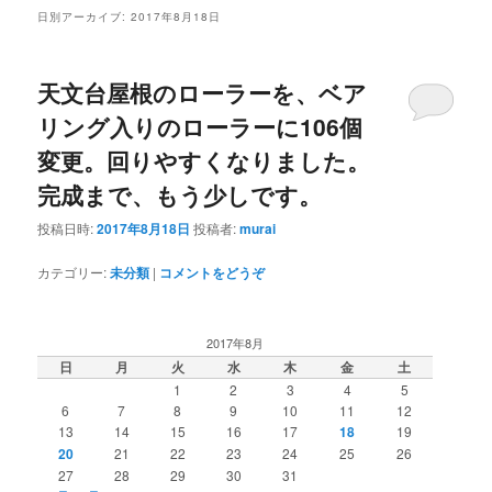
ン
テ
日別アーカイブ:
2017年8月18日
テ
ン
天文台屋根のローラーを、ベア
ン
ツ
リング入りのローラーに106個
変更。回りやすくなりました。
ツ
へ
完成まで、もう少しです。
へ
移
投稿日時:
2017年8月18日
投稿者:
murai
移
動
カテゴリー:
未分類
|
コメントをどうぞ
動
2017年8月
日
月
火
水
木
金
土
1
2
3
4
5
6
7
8
9
10
11
12
13
14
15
16
17
18
19
20
21
22
23
24
25
26
27
28
29
30
31