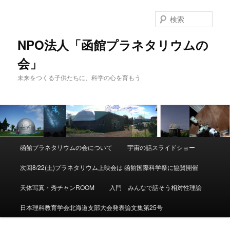
検
索
NPO法人「函館プラネタリウムの
会」
未来をつくる子供たちに、科学の心を育もう
メ
函館プラネタリウムの会について
宇宙の話スライドショー
メ
サ
イ
ン
次回8/22(土)プラネタリウム上映会は 函館国際科学祭に協賛開催
イ
ブ
メ
ニ
天体写真・秀チャンROOM
入門 みんなで話そう相対性理論
ン
コ
ュ
ー
日本理科教育学会北海道支部大会発表論文集第25号
コ
ン